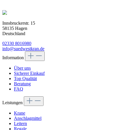
Innsbruckerstr. 15
58135 Hagen
Deutschland
02330 8016980
info@suedwestkran.de
Information
Über uns
Sicherer Einkauf
Top Qualität
Beratung
FAQ
Leistungen
Krane
Anschlagmittel
Leitern
Regale